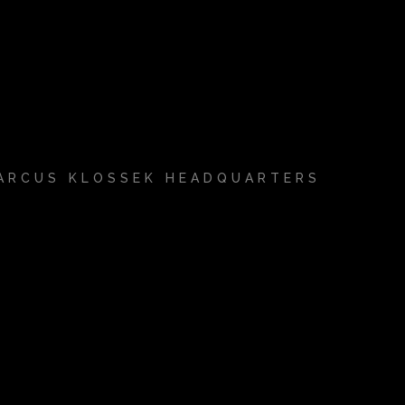
ARCUS KLOSSEK HEADQUARTERS
k.album_title }}
{{ track.lenght }}