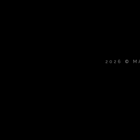
2026 © M
{{playListTitle}}
pause
play
{{ index + 1 }}
{{ track.track_title }}
{{ trac