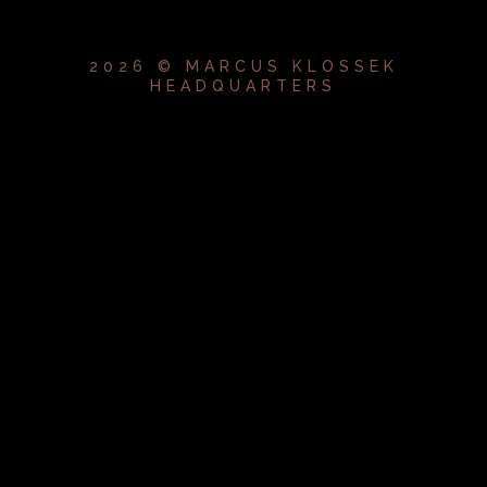
2026 © MARCUS KLOSSEK
HEADQUARTERS
{{playListTitle}}
pause
play
{{ index + 1 }}
{{ track.track_title }}
{{
track.album_title }}
{{ track.lenght }}
{{getSVG(store.sr_icon_file)}}