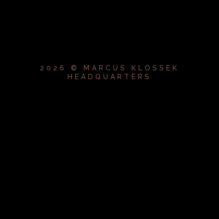
2026 © MARCUS KLOSSEK
HEADQUARTERS
{{playListTitle}}
pause
play