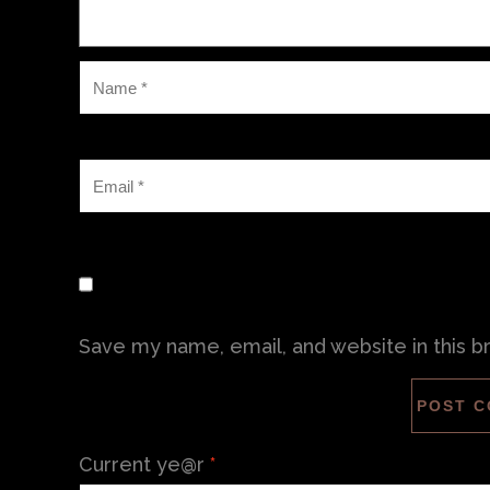
Save my name, email, and website in this b
Current ye@r
*