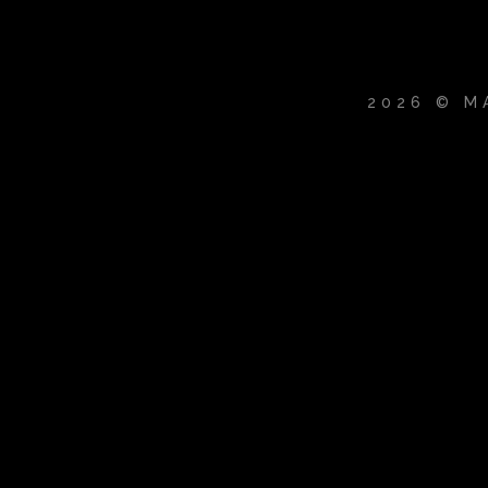
2026 © M
{{playListTitle}}
pause
play
{{ index + 1 }}
{{ track.track_title }}
{{ trac
{{getSVG(store.sr_icon_file)}}
{{button.podcast_button_name}}