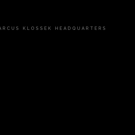
ARCUS KLOSSEK HEADQUARTERS
k.album_title }}
{{ track.lenght }}